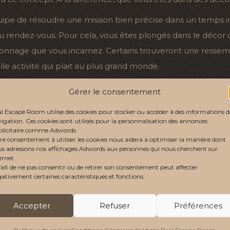
ipe de résoudre une mission bien précise dans un temps i
 au rendez-vous. Pour cela, vous êtes plongés dans le décor 
onnage que vous incarnez. Certains trouveront une ressemb
e activité qui plait au plus grand monde.
Gérer le consentement
 amis, en famille ou en sortie d’entreprises. Cette activi
équipe dans un contexte clairement à part. Cette situati
l Escape Room utilise des cookies pour stocker ou accéder à des informations d
igation. Ces cookies sont utilisés pour la personnalisation des annonces
joueur de progresser dans la mission. Vous allez ouvrir des
licitaire comme Adwords.
re consentement à utiliser les cookies nous aidera à optimiser la manière dont
nt les joueurs nous expliquent qu’ils étaient tellement pris
s adressons nos affichages Adwords aux personnes qui nous cherchent sur
’évasion ou le monde extérieur ne vient pas perturber le
ernet.
fait de ne pas consentir ou de retirer son consentement peut affecter
 téléphone portable au vestiaire pour éviter d’être déran
ativement certaines caractéristiques et fonctions.
r
pour sélectionner votre Escape Game.
Accepter
Refuser
Préférences
rve au préalable sur internet