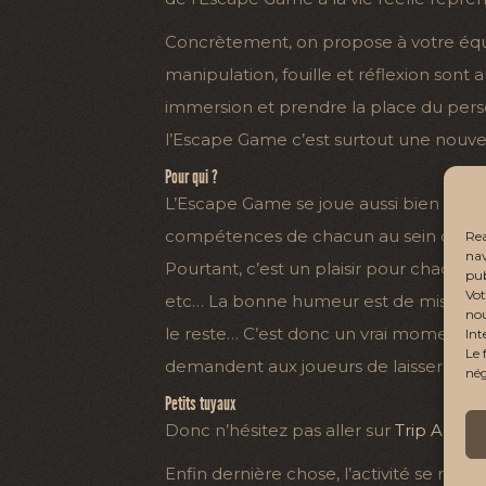
Concrètement, on propose à votre équ
manipulation, fouille et réflexion sont
immersion et prendre la place du pers
l’Escape Game c’est surtout une nouvell
Pour qui ?
L’Escape Game se joue aussi bien entre
compétences de chacun au sein de son 
Rea
nav
Pourtant, c’est un plaisir pour chaque 
pub
Vot
etc… La bonne humeur est de mise. Souve
nou
le reste… C’est donc un vrai moment d
Int
Le 
demandent aux joueurs de laisser leur
nég
Petits tuyaux
Donc n’hésitez pas aller sur
Trip Adviso
Enfin dernière chose, l’activité se rése