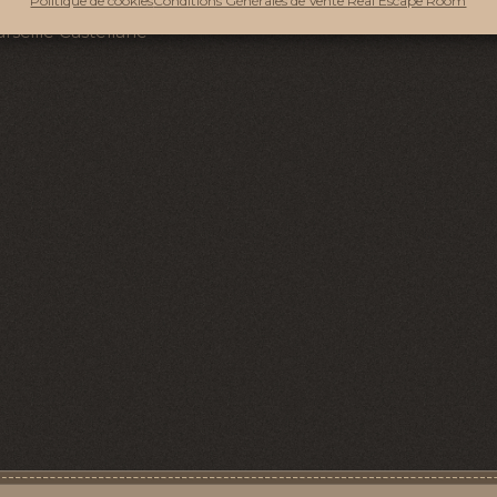
Politique de cookies
Conditions Générales de Vente Real Escape Room
eille Castellane