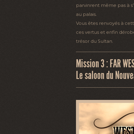
parvinrent même pas à s’
au palais.
Vous êtes renvoyés à ce
ces vertus et enfin dérobe
trésor du Sultan.
Mission 3 : FAR WE
Le saloon du Nouv