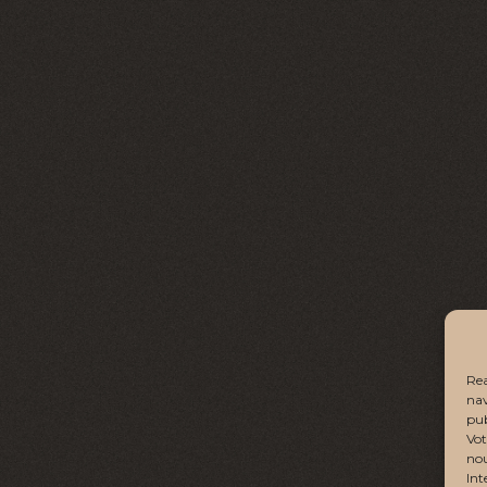
Rea
nav
pub
Vot
nou
Int