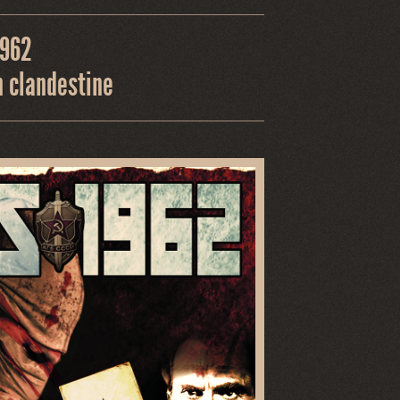
1962
n clandestine