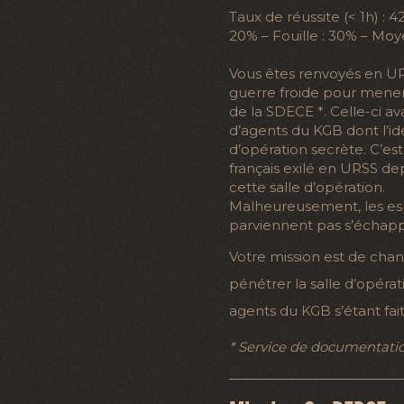
Taux de réussite (< 1h) : 
20% – Fouille : 30% – Moy
Vous êtes renvoyés en UR
guerre froide pour mener 
de la SDECE *. Celle-ci av
d’agents du KGB dont l’id
d’opération secrète. C’es
français exilé en URSS depu
cette salle d’opération.
Malheureusement, les esp
parviennent pas s’échapp
Votre mission est de chang
pénétrer la salle d’opérati
agents du KGB s’étant fai
* Service de documentatio