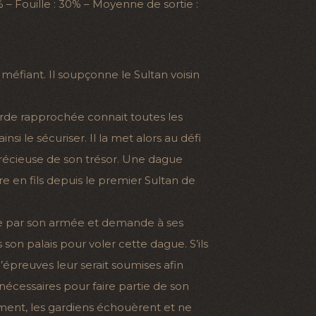
 – Fouille : 30% – Moyenne de sortie :
 méfiant. Il soupçonne le Sultan voisin
garde rapprochée connait toutes les
ainsi le sécuriser. Il la met alors au défi
précieuse de son trésor. Une dague
re en fils depuis le premier Sultan de
rte par son armée et demande à ses
s son palais pour voler cette dague. S’ils
’épreuves leur serait soumises afin
 nécessaires pour faire partie de son
ent, les gardiens échouèrent et ne