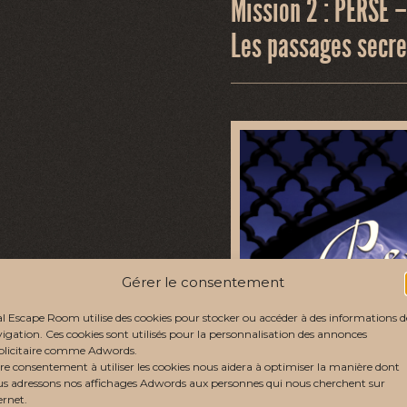
Mission 2 : PERSE 
Les passages secre
Gérer le consentement
l Escape Room utilise des cookies pour stocker ou accéder à des informations d
igation. Ces cookies sont utilisés pour la personnalisation des annonces
licitaire comme Adwords.
re consentement à utiliser les cookies nous aidera à optimiser la manière dont
s adressons nos affichages Adwords aux personnes qui nous cherchent sur
ernet.