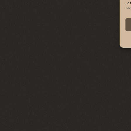
Le 
nég